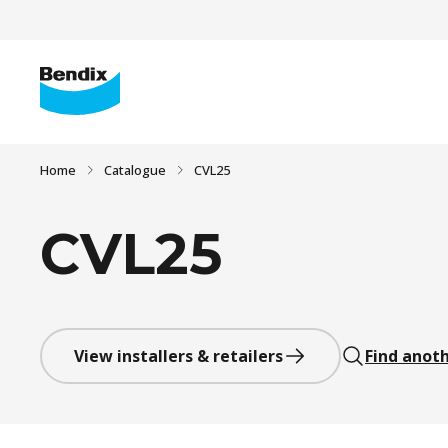
Home
Catalogue
CVL25
CVL25
View installers & retailers
Find anoth