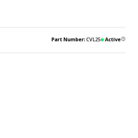
Part Number:
CVL25
Active